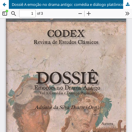
Dossiê A emoção no drama antigo: comédia e diálogo platônico