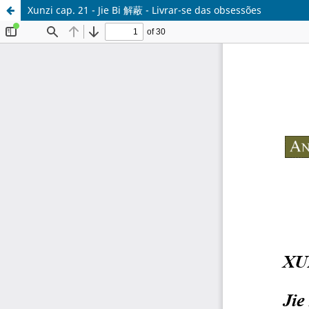
Xunzi cap. 21 - Jie Bi 解蔽 - Livrar-se das obsessões