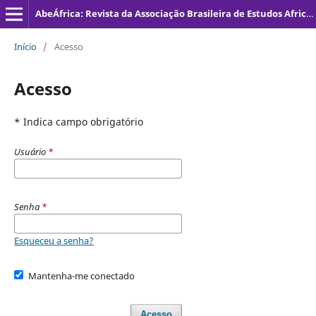
AbeÁfrica: Revista da Associação Brasileira de Estudos Africanos
Início
/
Acesso
Acesso
* Indica campo obrigatório
Usuário
*
Senha
*
Esqueceu a senha?
Mantenha-me conectado
Acesso