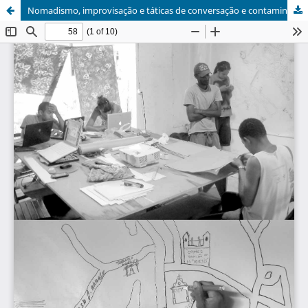
Nomadismo, improvisação e táticas de conversação e contaminação na arte colaborativa