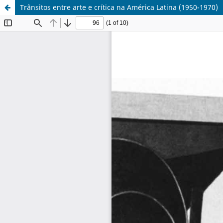
Trânsitos entre arte e crítica na América Latina (1950-1970)