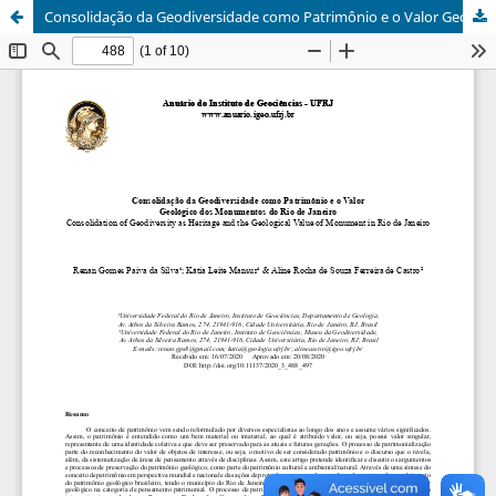
Consolidação da Geodiversidade como Patrimônio e o Valor Geológico dos Monumentos do Rio de Janeiro