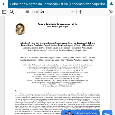
Folhelhos Negros da Formação Estiva (Cenomaniano Superior-Turoniano) da Bacia Pernambuco: Condições Deposicionais e Implicações para o Potencial Petrolífero