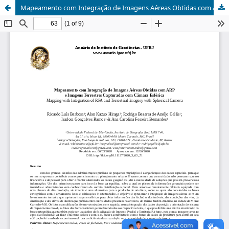
Mapeamento com Integração de Imagens Aéreas Obtidas com ARP e Imagens Terrestres Capturadas com Câmara Esférica