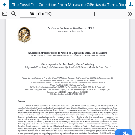
The Fossil Fish Collection From Museu de Ciências da Terra, Rio de Janeiro