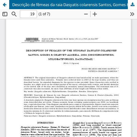
Descrição de fêmeas da raia Dasyatis colarensis Santos, Gomes & Charvet-Almeida, 2004 (Chondrichthyes, Myliobatiformes, Dasyatidae)