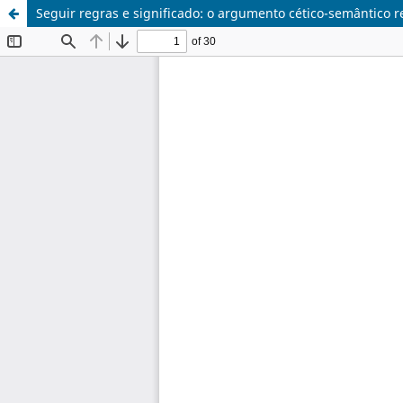
Seguir regras e significado: o argumento cético-semântico r