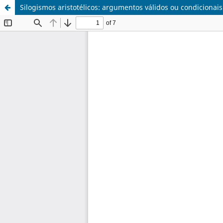
Silogismos aristotélicos: argumentos válidos ou condicionai