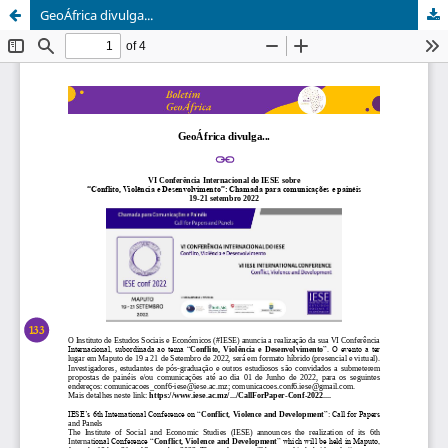
GeoÁfrica divulga...