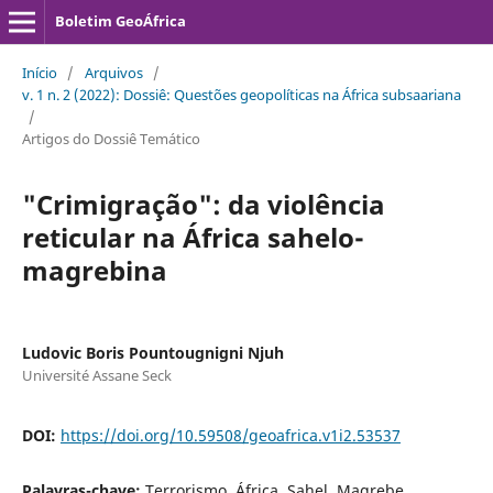
Boletim GeoÁfrica
Início
/
Arquivos
/
v. 1 n. 2 (2022): Dossiê: Questões geopolíticas na África subsaariana
/
Artigos do Dossiê Temático
"Crimigração": da violência
reticular na África sahelo-
magrebina
Ludovic Boris Pountougnigni Njuh
Université Assane Seck
DOI:
https://doi.org/10.59508/geoafrica.v1i2.53537
Palavras-chave:
Terrorismo, África, Sahel, Magrebe,