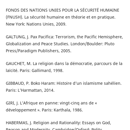
FONDS DES NATIONS UNIES POUR LA SÉCURITÉ HUMAINE
(FNUSH). La sécurité humaine en théorie et en pratique.
New York: Nations Unies, 2009.
GALTUNG, J. Pax Pacifica: Terrorism, the Pacific Hemisphere,
Globalization and Peace Studies. London/Boulder: Pluto
Press/Paradigm Publishers, 2005.
GAUCHET, M. La religion dans la démocratie, parcours de la
laïcité. Paris: Gallimard, 1998.
GIBBAUD, P. Boko Haram: Histoire d’un islamisme sahélien.
Paris: L’Harmattan, 2014.
GIRI, J. L’Afrique en panne: vingt-cinq ans de «
développement ». Paris: Karthala, 1986.
HABERMAS, J. Religion and Rationality: Essays on God,
Reason and Modernity. Cambridge/Oxford: Polity