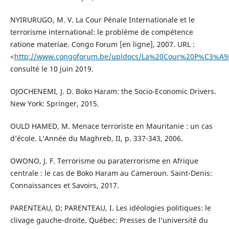
NYIRURUGO, M. V. La Cour Pénale Internationale et le
terrorisme international: le problème de compétence
ratione materiae. Congo Forum [en ligne], 2007. URL :
<
http://www.congoforum.be/upldocs/La%20Cour%20P%C3%A9na
consulté le 10 juin 2019.
OJOCHENEMI, J. D. Boko Haram: the Socio-Economic Drivers.
New York: Springer, 2015.
OULD HAMED, M. Menace terroriste en Mauritanie : un cas
d’école. L’Année du Maghreb, II, p. 337-343, 2006.
OWONO, J. F. Terrorisme ou paraterrorisme en Afrique
centrale : le cas de Boko Haram au Cameroun. Saint-Denis:
Connaissances et Savoirs, 2017.
PARENTEAU, D; PARENTEAU, I. Les idéologies politiques: le
clivage gauche-droite. Québec: Presses de l’université du