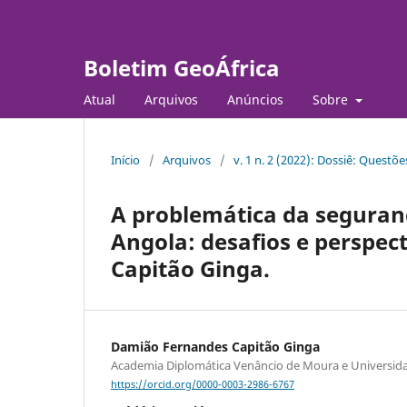
Boletim GeoÁfrica
Atual
Arquivos
Anúncios
Sobre
Início
/
Arquivos
/
v. 1 n. 2 (2022): Dossiê: Questõe
A problemática da seguranç
Angola: desafios e perspec
Capitão Ginga.
Damião Fernandes Capitão Ginga
Academia Diplomática Venâncio de Moura e Universid
https://orcid.org/0000-0003-2986-6767