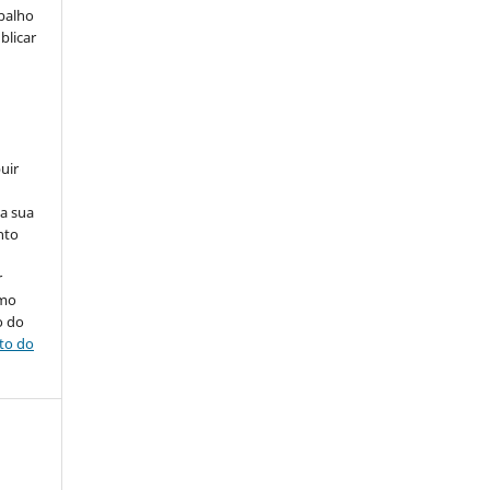
abalho
blicar
uir
na sua
nto
r
omo
o do
ito do