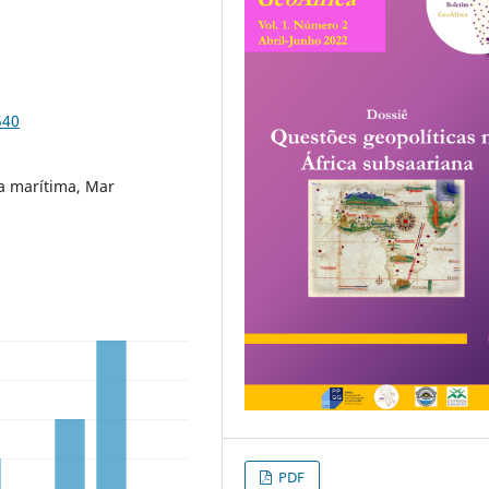
540
ça marítima, Mar
PDF