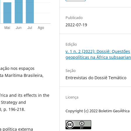
Publicado
2022-07-19
Edição
v. 1 n. 2 (2022): Dossiê: Questões
geopolíticas na África subsaaria
uação nos espaços
Seção
ta Marítima Brasileira,
Entrevistas do Dossiê Temático
ica and its effects in the
Licença
f Strategy and
0, p. 196-218.
Copyright (c) 2022 Boletim GeoÁfrica
 política externa