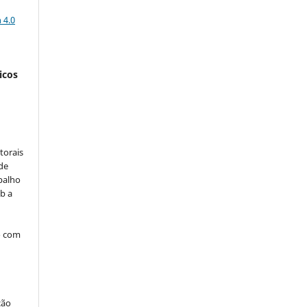
a
 4.0
icos
:
torais
 de
balho
b a
o com
ção