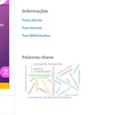
Informações
Para Leitores
Para Autores
Para Bibliotecários
Palavras-chave
geografia humanista
chókwè
extrativismo
crime
impacto ambiental
mudanças climáticas
malica
economia
terrorismo
comunidade
moçambique
vulnerabilidades
causas
integração regional
pide
transportes
ouro
arte
rio de janeiro
riscos
regulação
teatro
angola
violência
moto-taxi
corredores de desenvolvimento