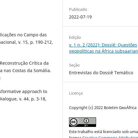
Publicado
2022-07-19
plicações no Campo das
Edição
ional, v. 15, p. 190-212,
v. 1 n. 2 (2022): Dossiê: Questões
geopolíticas na África subsaaria
 Reconstrução Crítica da
Seção
a nas Costas da Somália.
Entrevistas do Dossiê Temático
8
nsformative approach to
Licença
ialogue, v. 44, p. 3-18,
Copyright (c) 2022 Boletim GeoÁfrica
Este trabalho está licenciado sob um
licença
Creative Commons Attribution