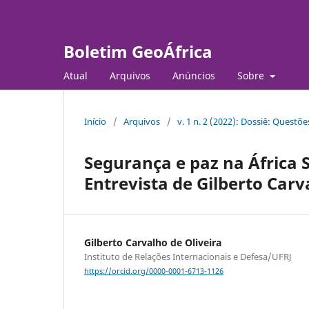
Boletim GeoÁfrica
Atual
Arquivos
Anúncios
Sobre
Início
/
Arquivos
/
v. 1 n. 2 (2022): Dossiê: Questõe
Segurança e paz na África 
Entrevista de Gilberto Carv
Gilberto Carvalho de Oliveira
Instituto de Relações Internacionais e Defesa/UFRJ
https://orcid.org/0000-0001-6713-1126