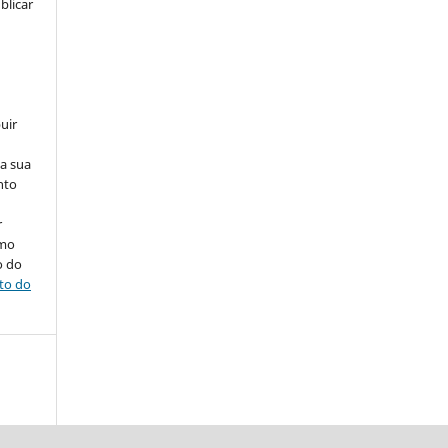
blicar
uir
na sua
nto
r
omo
o do
ito do