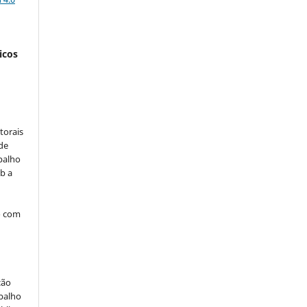
icos
:
torais
 de
balho
b a
o com
ção
abalho