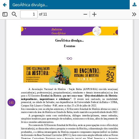
GeoÁfrica divulga...