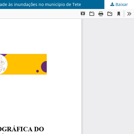
dade às inundações no município de Tete
Baixar