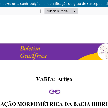
ambeze: uma contribuição na identificação do grau de susceptibili