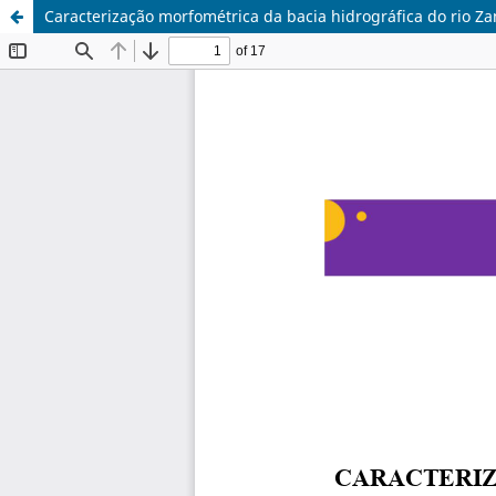
Caracterização morfométrica da bacia hidrográfica do rio Z