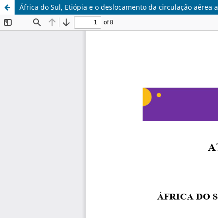
África do Sul, Etiópia e o deslocamento da circulação aérea a