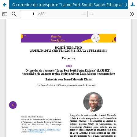
O corredor de transporte “Lamu Port-South Sudan-Ethiopia” (LAPSSET): contradições de um mega-projeto de circulação no Leste Africano contemporâneo. Entrevista de Benard Musembi Kilaka.