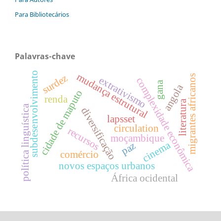
Para Bibliotecários
Palavras-chave
subdesenvolvimento
mudança estrutural
surdez
migrantes africanos
extrativismo
complexidade econômica
gana
angola
cidade de maputo
renda
literatura
política linguística
diversificação
lapsset
circulation
recursos
moçambique
cinema
paz
comércio
novos espaços urbanos
África ocidental