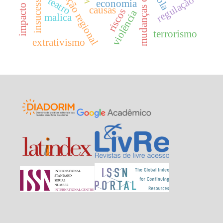
mudanças climáticas
integração regional
regulação
teatro
economia
causas
riscos
violência
malica
terrorismo
extrativismo