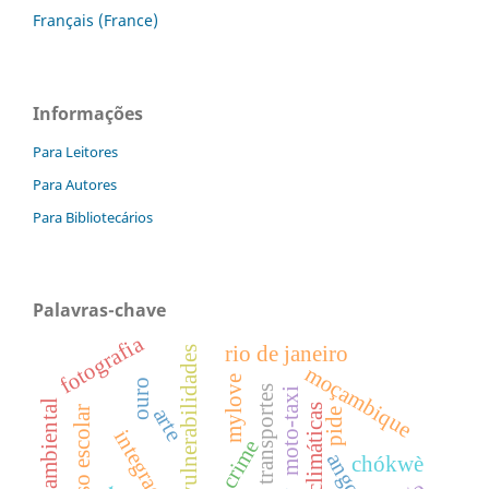
Français (France)
Informações
Para Leitores
Para Autores
Para Bibliotecários
Palavras-chave
fotografia
rio de janeiro
vulnerabilidades
moçambique
mylove
ouro
transportes
moto-taxi
impacto ambiental
arte
insucesso escolar
pide
crime
angola
chókwè