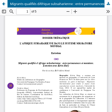
Migrants qualifiés d´Afrique subsaharienne : entre permanences et mutations. Entretien avec Kévin Mary