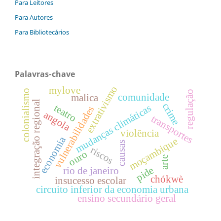
Para Leitores
Para Autores
Para Bibliotecários
Palavras-chave
extrativismo
mylove
colonialismo
regulação
comunidade
malica
integração regional
crime
teatro
mudanças climáticas
vulnerabilidades
angola
transportes
violência
economia
moçambique
causas
riscos
ouro
arte
pide
rio de janeiro
chókwè
insucesso escolar
circuito inferior da economia urbana
ensino secundário geral