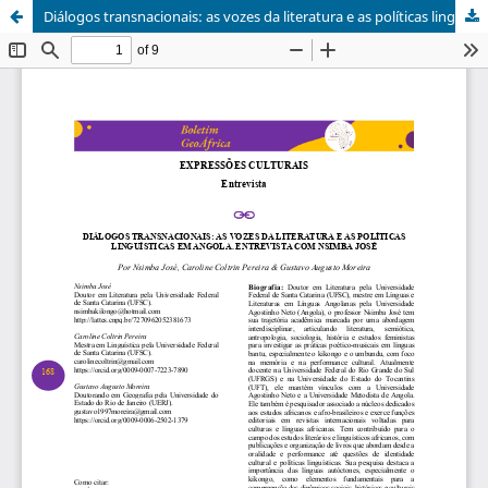
Diálogos transnacionais: as vozes da literatura e as políticas linguísticas em Angola. Entrevista com Nsimba José.