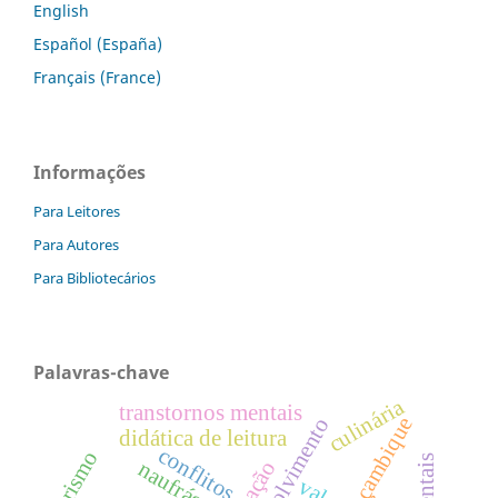
English
Español (España)
Français (France)
Informações
Para Leitores
Para Autores
Para Bibliotecários
Palavras-chave
culinária
transtornos mentais
moçambique
desenvolvimento
didática de leitura
conflitos
turismo
naufrágio
vale