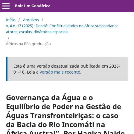
Boletim GeoÁfrica
Início
/
Arquivos
/
v. 4 n. 13 (2025): Dossiê: Conflitualidades na África subsaariana:
atores, escalas, dinâmicas espaciais
/
Áfricas na Pós-graduação
Esta é uma versão desatualizada publicada em 2026-
01-16. Leia a
versão mais recente
.
Governança da Água e o
Equilíbrio de Poder na Gestão de
Águas Transfronteiriças: o caso
da Bacia do Rio Incomáti na
África Austral”. Por Hagira Naide