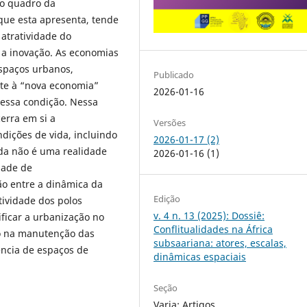
no quadro da
 que esta apresenta, tende
atratividade do
 a inovação. As economias
espaços urbanos,
Publicado
nte à “nova economia”
2026-01-16
 essa condição. Nessa
erra em si a
Versões
dições de vida, incluindo
2026-01-17 (2)
nda não é uma realidade
2026-01-16 (1)
dade de
ão entre a dinâmica da
Edição
tividade dos polos
v. 4 n. 13 (2025): Dossiê:
ificar a urbanização no
Conflitualidades na África
do na manutenção das
subsaariana: atores, escalas,
tência de espaços de
dinâmicas espaciais
Seção
Varia: Artigos