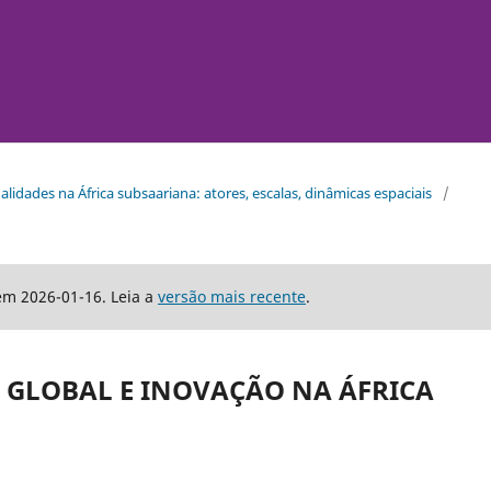
tualidades na África subsaariana: atores, escalas, dinâmicas espaciais
/
em 2026-01-16. Leia a
versão mais recente
.
GLOBAL E INOVAÇÃO NA ÁFRICA