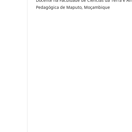
Docente na Faculdade de Ciências da Terra e A
Pedagógica de Maputo, Moçambique