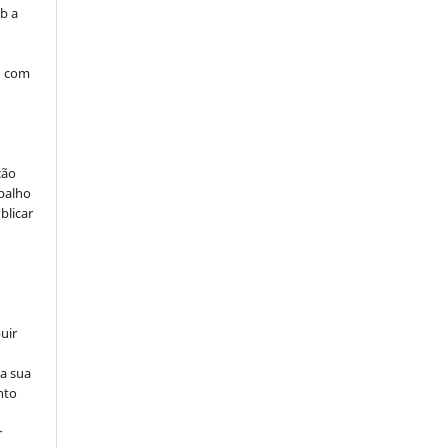
b a
o com
ção
abalho
blicar
uir
na sua
nto
r