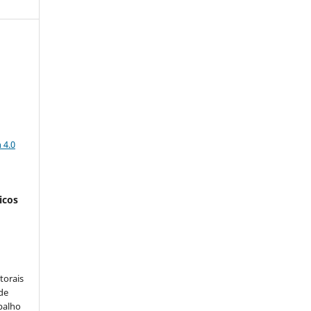
a
 4.0
icos
:
torais
 de
balho