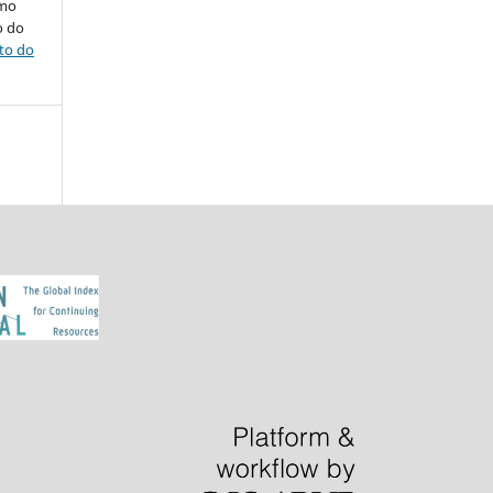
omo
o do
ito do