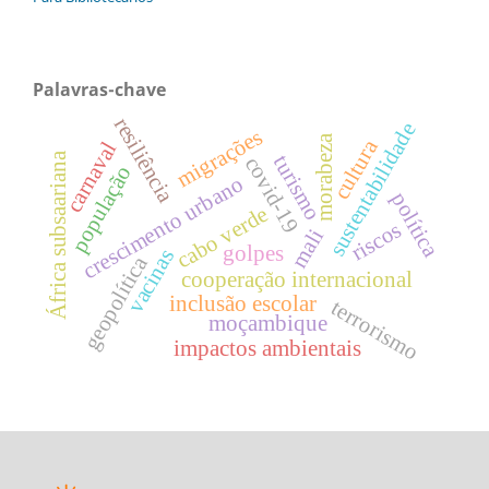
Palavras-chave
resiliência
sustentabilidade
migrações
morabeza
cultura
carnaval
África subsaariana
turismo
covid-19
população
crescimento urbano
política
cabo verde
riscos
mali
golpes
vacinas
geopolítica
cooperação internacional
inclusão escolar
terrorismo
moçambique
impactos ambientais