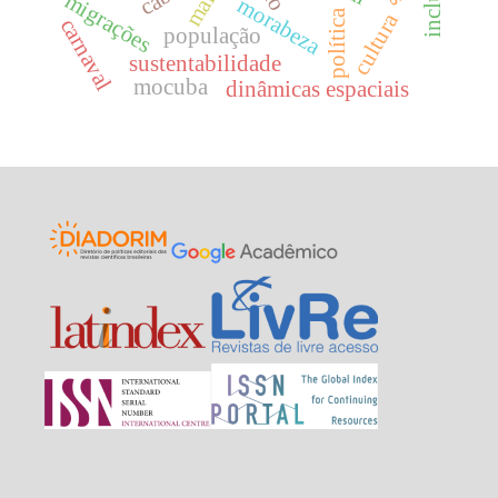
mali
migrações
morabeza
política
cultura
carnaval
população
sustentabilidade
mocuba
dinâmicas espaciais