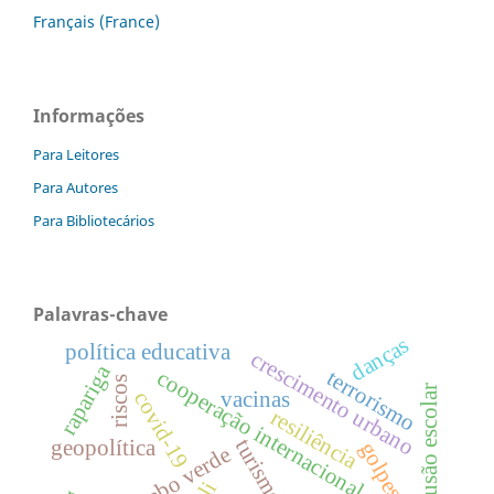
Français (France)
Informações
Para Leitores
Para Autores
Para Bibliotecários
Palavras-chave
danças
política educativa
crescimento urbano
rapariga
terrorismo
cooperação internacional
riscos
inclusão escolar
vacinas
covid-19
resiliência
turismo
geopolítica
golpes
cabo verde