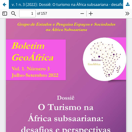
v. 1 n. 3 (2022): Dossiê: O turismo na África subsaariana - desafios e perspectivas