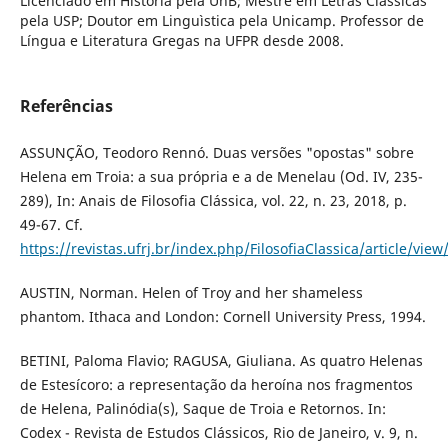
Licenciado em História pela UnB; Mestre em Letras Clássicas
pela USP; Doutor em Linguìstica pela Unicamp. Professor de
Língua e Literatura Gregas na UFPR desde 2008.
Referências
ASSUNÇÃO, Teodoro Rennó. Duas versões "opostas" sobre
Helena em Troia: a sua própria e a de Menelau (Od. IV, 235-
289), In: Anais de Filosofia Clássica, vol. 22, n. 23, 2018, p.
49-67. Cf.
https://revistas.ufrj.br/index.php/FilosofiaClassica/article/vi
AUSTIN, Norman. Helen of Troy and her shameless
phantom. Ithaca and London: Cornell University Press, 1994.
BETINI, Paloma Flavio; RAGUSA, Giuliana. As quatro Helenas
de Estesícoro: a representação da heroína nos fragmentos
de Helena, Palinódia(s), Saque de Troia e Retornos. In:
Codex - Revista de Estudos Clássicos, Rio de Janeiro, v. 9, n.