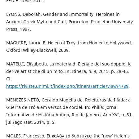
FFLCH - USP, 2011.
LYONS, Deborah. Gender and Immortality. Heroines in
Ancient Greek Myth and Cult. Princeton: Princeton University
Press, 1997.
MAGUIRE, Laurie E. Helen of Troy: from Homer to Hollywood.
Oxford: Willey-Blackwell, 2009.
MATELLI, Elisabetta. La materia di Elena e del suo doppio: le
derive artistiche di un mito, In: Itinera, n. 9, 2015, p. 28-46.
Cf.
https://riviste.unimi.it/index.php/itinera/article/view/4789
.
MENEZES NETO, Geraldo Magella de. Releituras da Ilíada: a
Guerra de Tróia em versos de cordel. In: Philía: Jornal
Informativo de História Antiga, Rio de Janeiro, Ano XVI, n. 51,
jul./ago./set. 2014, p. 5.
MOLES, Francesco. Eἰ καλὸν τὸ δυστυχές: the ‘newʼ Helen’s