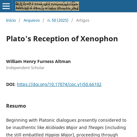
Início
/
Arquivos
/
n. 50 (2025)
/
Artigos
Plato's Reception of Xenophon
William Henry Furness Altman
Independent Scholar
DOI:
https://doi.org/10.17074/cpc.v1i50.66102
Resumo
Beginning with Platonic dialogues presently considered to
be inauthentic like
Alcibiades Major
and
Theages
(including
the still embattled
Hippias Major
), proceeding through