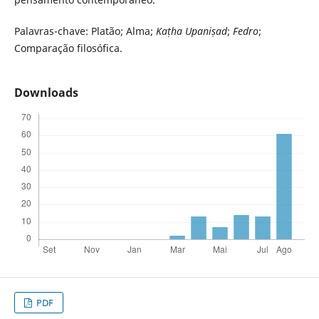
Palavras-chave: Platão; Alma;
Kaṭha Upaniṣad
;
Fedro
;
Comparação filosófica.
Downloads
PDF