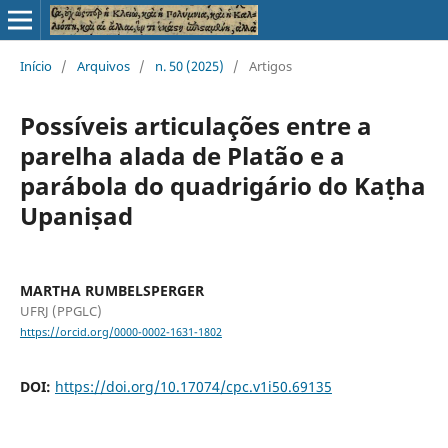
Início
/
Arquivos
/
n. 50 (2025)
/
Artigos
Possíveis articulações entre a
parelha alada de Platão e a
parábola do quadrigário do Kaṭha
Upaniṣad
MARTHA RUMBELSPERGER
UFRJ (PPGLC)
https://orcid.org/0000-0002-1631-1802
DOI:
https://doi.org/10.17074/cpc.v1i50.69135