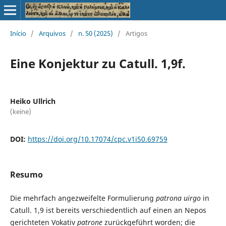
Início
/
Arquivos
/
n. 50 (2025)
/
Artigos
Eine Konjektur zu Catull. 1,9f.
Heiko Ullrich
(keine)
DOI:
https://doi.org/10.17074/cpc.v1i50.69759
Resumo
Die mehrfach angezweifelte Formulierung
patrona uirgo
in
Catull. 1,9 ist bereits verschiedentlich auf einen an Nepos
gerichteten Vokativ
patrone
zurückgeführt worden; die