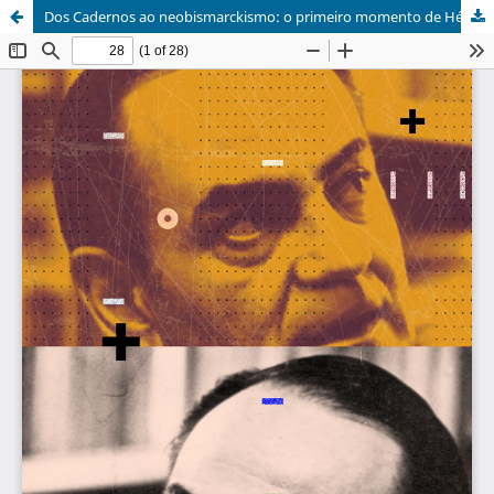
Dos Cadernos ao neobismarckismo: o primeiro momento de Hélio Jaguaribe