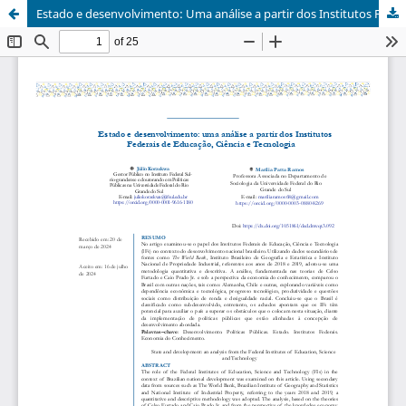
Estado e desenvolvimento: Uma análise a partir dos Institutos Federais de Educação, Ciência e Tecnologia