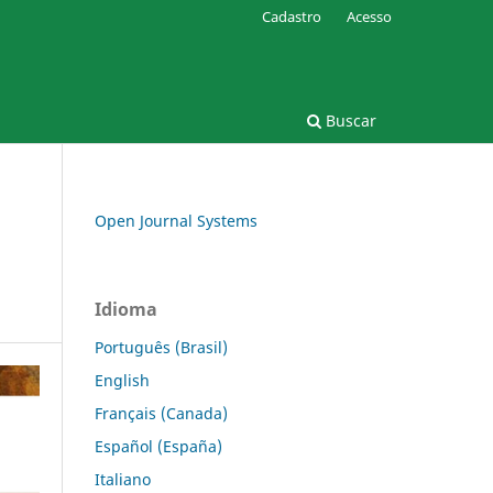
Cadastro
Acesso
Buscar
Open Journal Systems
Idioma
Português (Brasil)
English
Français (Canada)
Español (España)
Italiano