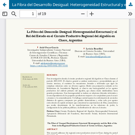
La Fibra del Desarrollo Desigual: Heterogeneidad Estructural y el Rol del Estado en el Circuito Productivo Regional del Algodón en Chaco