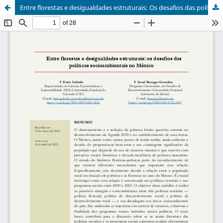
Entre florestas e desigualdades estruturais: Os desafios das políticas socioambientais no México