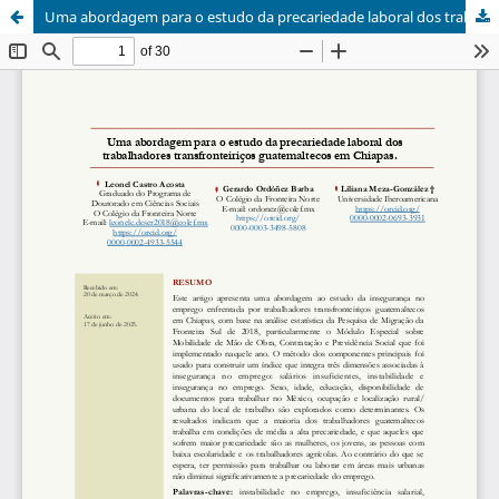
Uma abordagem para o estudo da precariedade laboral dos trabalhadores transfronteiriços guatemaltecos em Chiapas