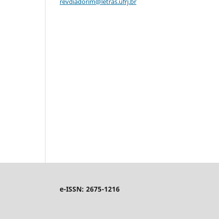
revdiadorim@letras.ufrj.br
e-ISSN: 2675-1216