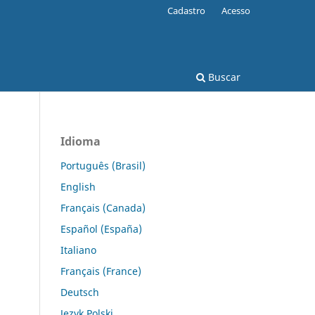
Cadastro
Acesso
Buscar
Idioma
Português (Brasil)
English
Français (Canada)
Español (España)
Italiano
Français (France)
Deutsch
Język Polski