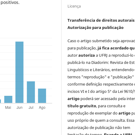
positivos.
Licença
Transferência de direitos autorais 
Autorização para publicação
Caso o artigo submetido seja aprova
para publicação,
já fica acordado q
autor
autoriza
a UFRJ a reproduzi-lo 
publicá-lo na Diadorim: Revista de Es
Linguísticos e Literários, entendendo
termos "reprodução" e "publicação"
conforme definição respectivamente 
incisos VI e I do artigo 5° da Lei 9610/
artigo
poderá ser acessado pela inte
título gratuito
, para consulta e
reprodução de exemplar do
artigo
p
uso próprio de quem a consulta. Essa
autorização de publicação não tem
limitação de tempo,
ficando a UFRJ