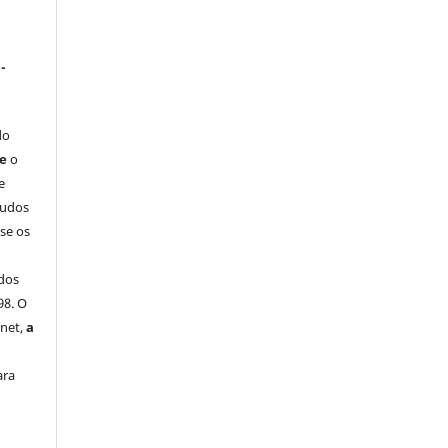
-
do
ue
o
e
tudos
-se os
dos
98. O
rnet,
a
ara