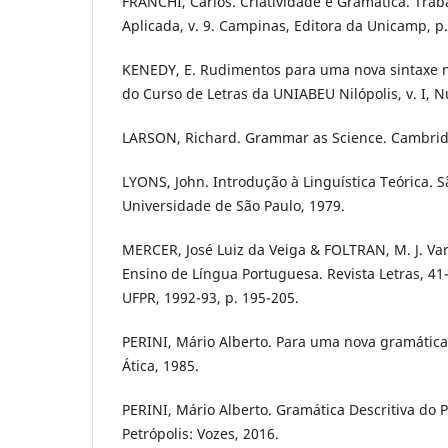
FRANCHI, Carlos. Criatividade e Gramática. Trab
Aplicada, v. 9. Campinas, Editora da Unicamp, p.
KENEDY, E. Rudimentos para uma nova sintaxe na
do Curso de Letras da UNIABEU Nilópolis, v. I, 
LARSON, Richard. Grammar as Science. Cambridg
LYONS, John. Introdução à Linguística Teórica. S
Universidade de São Paulo, 1979.
MERCER, José Luiz da Veiga & FOLTRAN, M. J. Var
Ensino de Língua Portuguesa. Revista Letras, 41-
UFPR, 1992-93, p. 195-205.
PERINI, Mário Alberto. Para uma nova gramática
Ática, 1985.
PERINI, Mário Alberto. Gramática Descritiva do P
Petrópolis: Vozes, 2016.