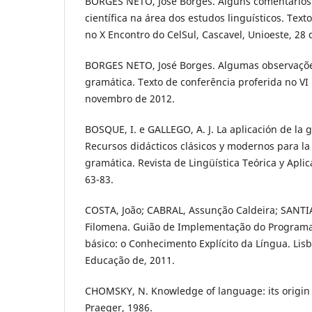
BORGES NETO, José Borges. Alguns comentários 
científica na área dos estudos linguísticos. Text
no X Encontro do CelSul, Cascavel, Unioeste, 28
BORGES NETO, José Borges. Algumas observaçõe
gramática. Texto de conferência proferida no VI
novembro de 2012.
BOSQUE, I. e GALLEGO, A. J. La aplicación de la g
Recursos didácticos clásicos y modernos para l
gramática. Revista de Lingüística Teórica y Aplica
63-83.
COSTA, João; CABRAL, Assunção Caldeira; SANTI
Filomena. Guião de Implementação do Programa
básico: o Conhecimento Explícito da Língua. Lisb
Educação de, 2011.
CHOMSKY, N. Knowledge of language: its origin
Praeger, 1986.