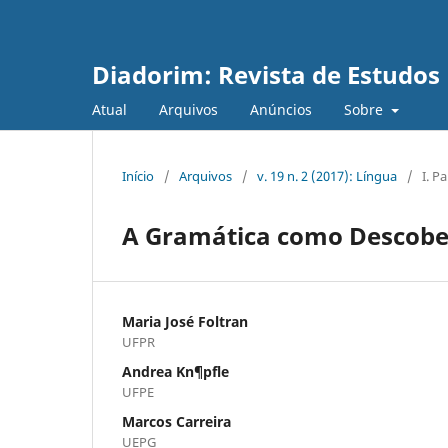
Diadorim: Revista de Estudos L
Atual
Arquivos
Anúncios
Sobre
Início
/
Arquivos
/
v. 19 n. 2 (2017): Língua
/
I. P
A Gramática como Descobe
Maria José Foltran
UFPR
Andrea Kn¶pfle
UFPE
Marcos Carreira
UEPG