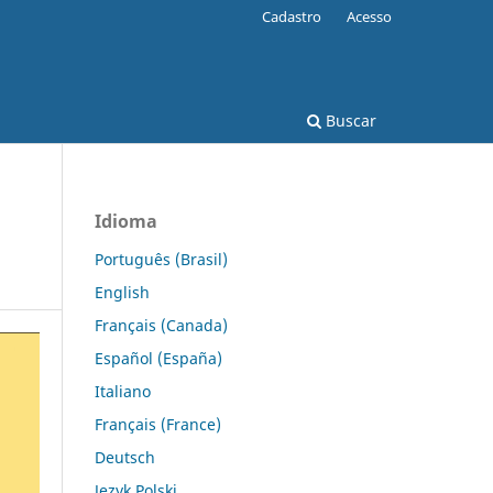
Cadastro
Acesso
Buscar
Idioma
Português (Brasil)
English
Français (Canada)
Español (España)
Italiano
Français (France)
Deutsch
Język Polski