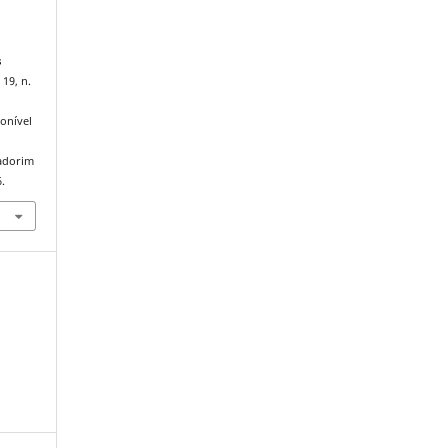
s
 19, n.
onível
iadorim
.