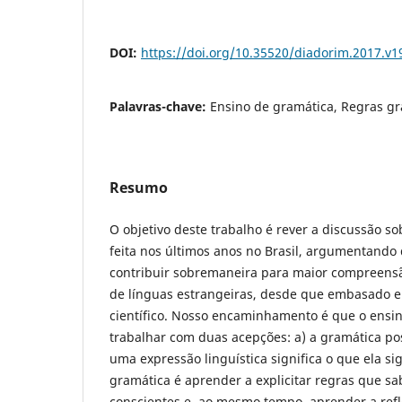
DOI:
https://doi.org/10.35520/diadorim.2017.v
Palavras-chave:
Ensino de gramática, Regras gra
Resumo
O objetivo deste trabalho é rever a discussão s
feita nos últimos anos no Brasil, argumentando
contribuir sobremaneira para maior compreens
de línguas estrangeiras, desde que embasado 
científico. Nosso encaminhamento é que o ensin
trabalhar com duas acepções: a) a gramática pos
uma expressão linguística significa o que ela si
gramática é aprender a explicitar regras que s
conscientes e, ao mesmo tempo, aprender a refle