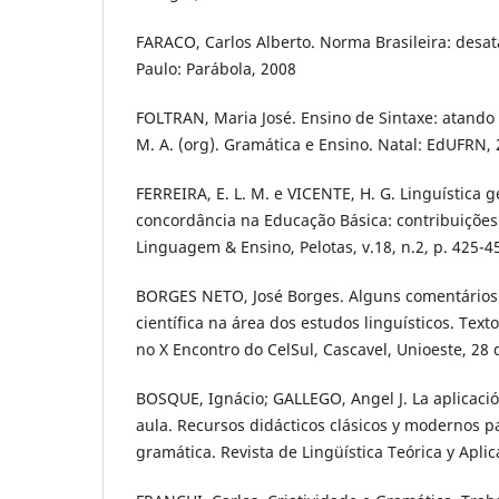
FARACO, Carlos Alberto. Norma Brasileira: desa
Paulo: Parábola, 2008
FOLTRAN, Maria José. Ensino de Sintaxe: atando
M. A. (org). Gramática e Ensino. Natal: EdUFRN, 
FERREIRA, E. L. M. e VICENTE, H. G. Linguística g
concordância na Educação Básica: contribuições 
Linguagem & Ensino, Pelotas, v.18, n.2, p. 425-4
BORGES NETO, José Borges. Alguns comentários 
científica na área dos estudos linguísticos. Text
no X Encontro do CelSul, Cascavel, Unioeste, 28
BOSQUE, Ignácio; GALLEGO, Angel J. La aplicació
aula. Recursos didácticos clásicos y modernos p
gramática. Revista de Lingüística Teórica y Aplic