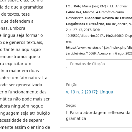
FOLTRAN, Maria José; KN¶PFLE, Andrea;
ia de que a gramática
CARREIRA, Marcos. A Gramática como
e textos, tese
Descoberta.
Diadorim: Revista de Estudo
s que defendem a
Linguísticos e Literários
, Rio de Janeiro, v.
enas. Embora
2, p. 27–47, 2017. DOI:
 língua seja formar o
10.35520/diadorim.2017.v19n2a10669. Disp
em:
o de gêneros textuais,
https://www.revistas.ufrj.br/index.php/d
rtante na aquisição
/article/view/10669. Acesso em: 6 ago. 2026
demonstramos que o
a explicitar um
Fomatos de Citação
mínio maior em duas
 sobre um fato natural, a
ode ser generalizada
Edição
ber o funcionamento das
v. 19 n. 2 (2017): Língua
amática não pode mais ser
Seção
embora ninguém negue
I. Para a abordagem reflexiva da
linguagem seja atribuição
gramática
necessidade de separar
Somente assim o ensino de