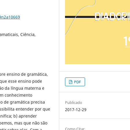
19n2a10669
maticais, Ciência,
obre ensino de gramática,
 que esse ensino pode
PDF
ão da língua materna e
em conhecimento
o de gramática precisa
Publicado
sibilita entender por que
2017-12-29
gnifica; b) aprender
abemos, mas que não são
Como Citar
tir sobre elas. Com a