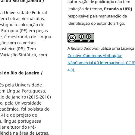
al do Rio de Janeiro /
autorização de publicação não tem
limitação de tempo,
ficando a UFRJ
la Universidade Federal
responsável pela manutenção da
a em Letras Vernáculas.
identificação do autor do artigo.
vestigou a colocação do
s Europeu (PE) em peças
nte, é mestranda de Língua
ação com os verbos
A
Revista Diadorim
utiliza uma Licença
asileiro (PB). Tem
Variação Sintática, com
Creative Commons Atribuição-
NãoComercial 4.0 Internacional (CC 
4.0)
.
l do Rio de Janeiro /
ês pela Universidade
o em Língua Portuguesa,
o de Janeiro (2015-2016)
o, pela Universidade
cadêmica, foi bolsista do
14) e de projeto de
as, língua portuguesa
lar e tutor do Pré-
iência na área de Letras,