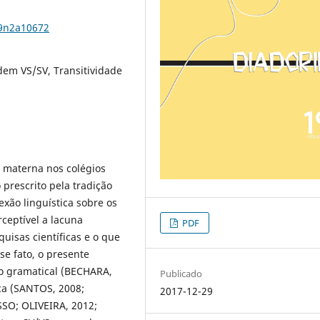
19n2a10672
rdem VS/SV, Transitividade
 materna nos colégios
 prescrito pela tradição
xão linguística sobre os
rceptível a lacuna
PDF
uisas científicas e o que
se fato, o presente
ção gramatical (BECHARA,
Publicado
ca (SANTOS, 2008;
2017-12-29
SO; OLIVEIRA, 2012;