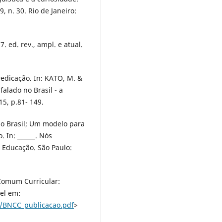
9, n. 30. Rio de Janeiro:
 ed. rev., ampl. e atual.
redicação. In: KATO, M. &
lado no Brasil - a
5, p.81- 149.
o Brasil; Um modelo para
. In: ______. Nós
 Educação. São Paulo:
 Comum Curricular:
vel em:
/BNCC_publicacao.pdf
>