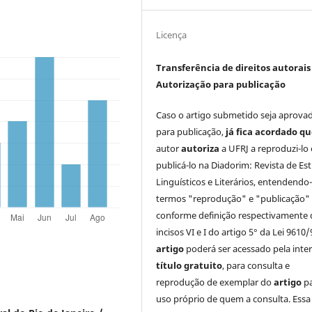
Licença
Transferência de direitos autorais 
Autorização para publicação
Caso o artigo submetido seja aprova
para publicação,
já fica acordado q
autor
autoriza
a UFRJ a reproduzi-lo 
publicá-lo na Diadorim: Revista de Es
Linguísticos e Literários, entendendo
termos "reprodução" e "publicação"
conforme definição respectivamente 
incisos VI e I do artigo 5° da Lei 9610/
artigo
poderá ser acessado pela inte
título gratuito
, para consulta e
reprodução de exemplar do
artigo
p
uso próprio de quem a consulta. Essa