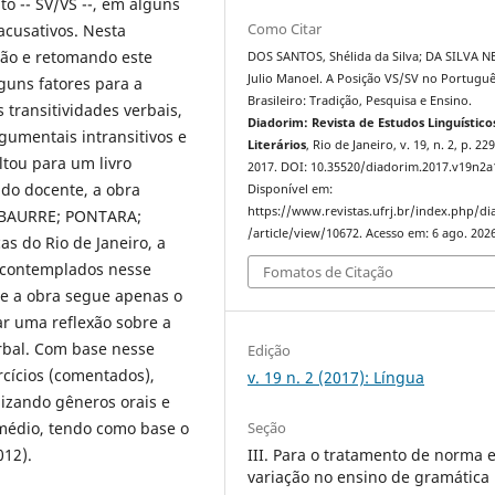
o -- SV/VS --, em alguns
Como Citar
nacusativos. Nesta
ção e retomando este
DOS SANTOS, Shélida da Silva; DA SILVA N
Julio Manoel. A Posição VS/SV no Portugu
guns fatores para a
Brasileiro: Tradição, Pesquisa e Ensino.
 transitividades verbais,
Diadorim: Revista de Estudos Linguístico
gumentais intransitivos e
Literários
, Rio de Janeiro, v. 19, n. 2, p. 22
ltou para um livro
2017. DOI: 10.35520/diadorim.2017.v19n2a
do docente, a obra
Disponível em:
https://www.revistas.ufrj.br/index.php/d
BAURRE; PONTARA;
/article/view/10672. Acesso em: 6 ago. 2026
s do Rio de Janeiro, a
 contemplados nesse
Fomatos de Citação
ue a obra segue apenas o
ar uma reflexão sobre a
erbal. Com base nesse
Edição
rcícios (comentados),
v. 19 n. 2 (2017): Língua
lizando gêneros orais e
 médio, tendo como base o
Seção
012).
III. Para o tratamento de norma 
variação no ensino de gramática