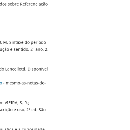
dos sobre Referenciação
. M. Sintaxe do período
cução e sentido. 2º ano. 2.
o Lancellotti. Disponível
so
- mesmo-as-notas-do-
: VIEIRA, S. R.;
crição e uso. 2ª ed. São
uística e a curiosidade.