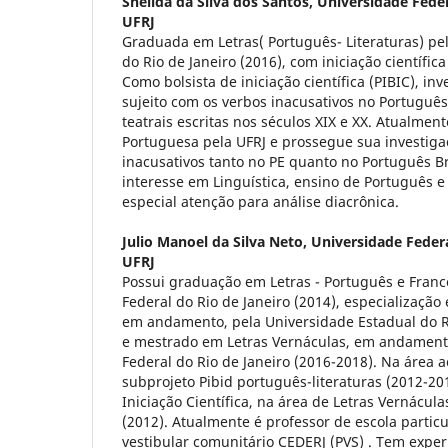
Shélida da Silva dos Santos,
Universidade Feder
UFRJ
Graduada em Letras( Português- Literaturas) pe
do Rio de Janeiro (2016), com iniciação científic
Como bolsista de iniciação científica (PIBIC), in
sujeito com os verbos inacusativos no Portuguê
teatrais escritas nos séculos XIX e XX. Atualme
Portuguesa pela UFRJ e prossegue sua investig
inacusativos tanto no PE quanto no Português Br
interesse em Linguística, ensino de Português e 
especial atenção para análise diacrônica.
Julio Manoel da Silva Neto,
Universidade Federa
UFRJ
Possui graduação em Letras - Português e Franc
Federal do Rio de Janeiro (2014), especializaçã
em andamento, pela Universidade Estadual do Ri
e mestrado em Letras Vernáculas, em andament
Federal do Rio de Janeiro (2016-2018). Na área a
subprojeto Pibid português-literaturas (2012-20
Iniciação Científica, na área de Letras Vernácul
(2012). Atualmente é professor de escola particu
vestibular comunitário CEDERJ (PVS) . Tem exper