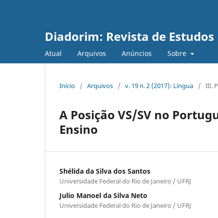
Diadorim: Revista de Estudos L
Atual
Arquivos
Anúncios
Sobre
Início
/
Arquivos
/
v. 19 n. 2 (2017): Língua
/
III.
A Posição VS/SV no Portuguê
Ensino
Shélida da Silva dos Santos
Universidade Federal do Rio de Janeiro / UFRJ
Julio Manoel da Silva Neto
Universidade Federal do Rio de Janeiro / UFRJ