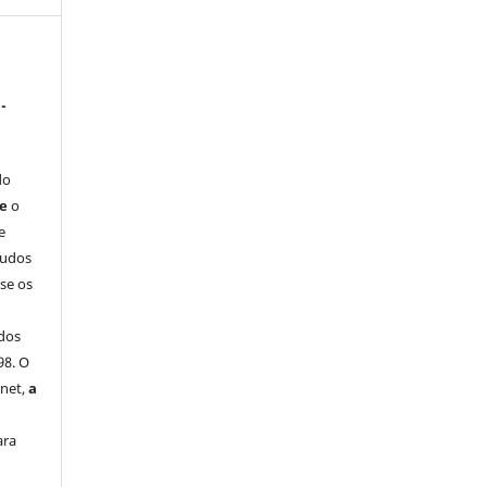
-
do
ue
o
e
tudos
-se os
dos
98. O
rnet,
a
ara