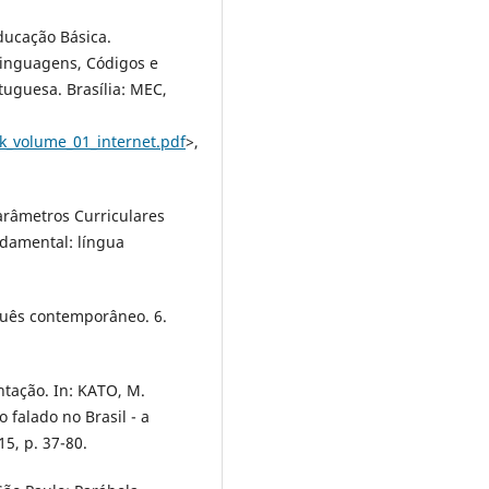
ducação Básica.
Linguagens, Códigos e
uguesa. Brasília: MEC,
ok_volume_01_internet.pdf
>,
arâmetros Curriculares
ndamental: língua
guês contemporâneo. 6.
tação. In: KATO, M.
falado no Brasil - a
5, p. 37-80.