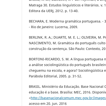
Matraga 30. Estudos linguísticos e literários. v. 1
Editora da UERJ, 2012. p. 13-40.
BECHARA, E. Moderna gramática portuguesa. - 37.
- Rio de Janeiro: Lucerna, 2009.
BERLINK, R. A.; DUARTE, M. E. L.; OLIVEIRA, M. P
NASCIMENTO, M. Gramática do português culto fa
construção da sentença. São Paulo: Contexto, 201
BORTONI-RICARDO, S. M. A língua portuguesa n
a análise sociolingüística do português brasileiro
cheguemu na escola, e agora? Sociolingüística e
Parábola Editorial, 2005. p. 31-52.
BRASIL. Ministério da Educação. Base Nacional
educação é a base. Brasília: MEC, 2016. Disponí
<
http://basenacionalcomum.mec.gov.br/images
acesso em 20. jun. 2016