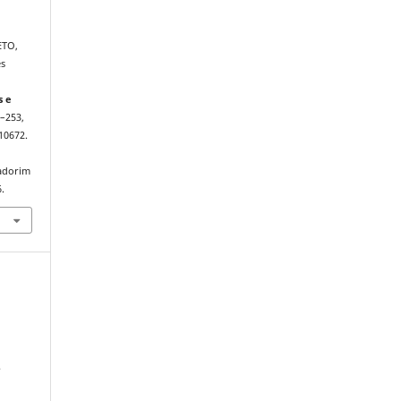
ETO,
ês
s e
9–253,
10672.
iadorim
.
e