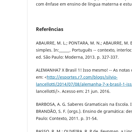
com ênfase em ensino de língua materna e estu
Referências
ABAURRE, M. L.; PONTARA, M. N.; ABAURRE, M. B
simples. In:______. Português -- contexto, interlo
ed. São Paulo: Moderna, 2013. p. 327-337.
ALEMANHA7 X Brasil 1! Isso mesmo! -- As notas d
em: <
http://esportes.r7.com/blogs/silvio-
lancellotti/2014/07/08/alemanha-7-x-brasil-1-is
lancellotti/>. Acesso em: 21 jun. 2016.
BARBOSA, A. G. Saberes Gramaticais na Escola. In
BRANDÃO, S. F. (orgs.). Ensino de gramática: des
Paulo: Contexto, 2011. p. 31-54.
BASSO, R. M.; OLIVEIRA, R. P de. Feynman, a Ling