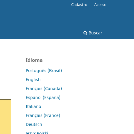
Cadastro
Acesso
Buscar
Idioma
Português (Brasil)
English
Français (Canada)
Español (España)
Italiano
Français (France)
Deutsch
Język Polski