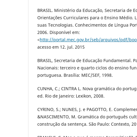
BRASIL. Ministério da Educação, Secretaria de E
Orientações Curriculares para o Ensino Médio. 
suas Tecnologias. Conhecimentos de Língua Port
2006. Disponível em:
<
http://portal.mec.gov.br/seb/arquivos/pdf/bo
acesso em 12. jul. 2015
BRASIL, Secretaria de Educação Fundamental. P
Nacionais: terceiro e quarto ciclos do ensino fu
portuguesa. Brasília: MEC/SEF, 1998.
CUNHA, C.; CINTRA L. Nova gramática do portu
ed. Rio de Janeiro: Lexikon, 2008.
CYRINO, S.; NUNES, J. e PAGOTTO, E. Complemen
&NASCIMENTO, M. Gramática do português culto 
construção da sentença. São Paulo: Contexto, 201