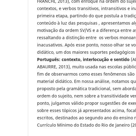
FRANCHI, 2013), com enfoque na ordem do sujeit
contextos, e verbos transitivos, intransitivos e i
primeira etapa, partindo do que postula a tradi
conteúdo à luz das pesquisas , apresentamos al
motivação da ordem SV/VS e a diferença entre as
ressaltando a distinção entre os verbos monoar
inacusativos. Após esse ponto, nosso olhar se vo
didático, um dos maiores suportes pedagógicos 
Português: contexto, interlocução e sentido
(A
ABAURRE, 2013), muito usada nas escolas pública
fim de observarmos como esses fenômenos são
material didático. Em nossa análise, notamos q
proposto pela gramática tradicional, sem abord
ordem do sujeito, nem sobre a transitividade v
ponto, julgamos válido propor sugestões de exe
sobre esses tópicos já apresentados acima, foca
escritos, destinados ao segundo ano do ensino
Currículo Mínimo do Estado do Rio de Janeiro (2