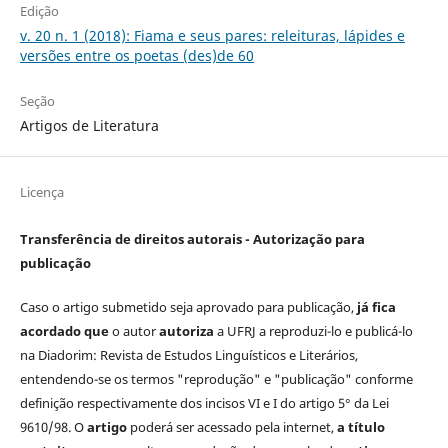
Edição
v. 20 n. 1 (2018): Fiama e seus pares: releituras, lápides e
versões entre os poetas (des)de 60
Seção
Artigos de Literatura
Licença
Transferência de direitos autorais - Autorização para
publicação
Caso o artigo submetido seja aprovado para publicação,
já fica
acordado que
o autor
autoriza
a UFRJ a reproduzi-lo e publicá-lo
na Diadorim: Revista de Estudos Linguísticos e Literários,
entendendo-se os termos "reprodução" e "publicação" conforme
definição respectivamente dos incisos VI e I do artigo 5° da Lei
9610/98. O
artigo
poderá ser acessado pela internet,
a título