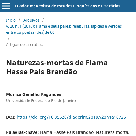
Diadorim: Revista de Estudos Linguísticos e Literários
Início
/
Arquivos
/
v. 20 n. 1 (2018): Fiama e seus pares: releituras, lápides e versões
entre os poetas (des)de 60
/
Artigos de Literatura
Naturezas-mortas de Fiama
Hasse Pais Brandão
Mônica Genelhu Fagundes
Universidade Federal do Rio de Janeiro
DOI:
https://doi.org/10.35520/diadorim.2018.v20n1a10726
Palavras-chave:
Fiama Hasse Pais Brandão, Natureza morta,