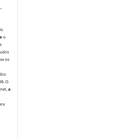
-
do
ue
o
e
tudos
-se os
dos
98. O
rnet,
a
ara