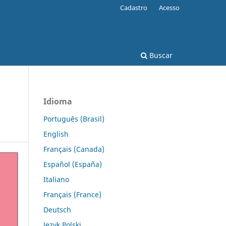
Cadastro
Acesso
Buscar
Idioma
Português (Brasil)
English
Français (Canada)
Español (España)
Italiano
Français (France)
Deutsch
Język Polski