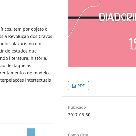
líticos, tem por objeto o
ós a Revolução dos Cravos
pelo salazarismo em
rtir de estudos que
do literatura, história,
rão destaque às
enfrentamentos de modelos
nterpelações intertextuais
PDF
Publicado
2017-06-30
Como Citar