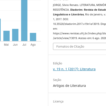
JORGE, Silvio Renato. LITERATURA, MEMÓR
RESISTÊNCIA.
Diadorim: Revista de Estud
Linguísticos e Literários
, Rio de Janeiro, v.
1, 2017. DOI:
10.35520/diadorim.2017.v19n1a13019. Disp
em:
https://www.revistas.ufrj.br/index.php/d
/article/view/13019. Acesso em: 6 ago. 2026
Fomatos de Citação
Edição
v. 19 n. 1 (2017): Literatura
Seção
Artigos de Literatura
Licença