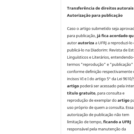
Transferência de direitos autorais 
Autorização para publicação
Caso o artigo submetido seja aprova
para publicação,
já fica acordado q
autor
autoriza
a UFRJ a reproduzi-lo 
publicá-lo na Diadorim: Revista de Es
Linguísticos e Literários, entendendo
termos "reprodução" e "publicação"
conforme definição respectivamente 
incisos VI e I do artigo 5° da Lei 9610/
artigo
poderá ser acessado pela inte
título gratuito
, para consulta e
reprodução de exemplar do
artigo
p
uso próprio de quem a consulta. Essa
autorização de publicação não tem
limitação de tempo,
ficando a UFRJ
responsável pela manutenção da