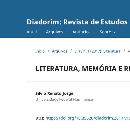
Diadorim: Revista de Estudos L
Atual
Arquivos
Anúncios
Sobre
Início
/
Arquivos
/
v. 19 n. 1 (2017): Literatura
/
A
LITERATURA, MEMÓRIA E R
Silvio Renato Jorge
Universidade Federal Fluminense
DOI:
https://doi.org/10.35520/diadorim.2017.v