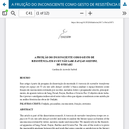
A FRUIÇÃO DO INCONSCIENTE COMO GESTO DE RESISTÊNCIA EM O CÉU NÃO SABE DANÇAR SOZINHO, DE ONDJAKI