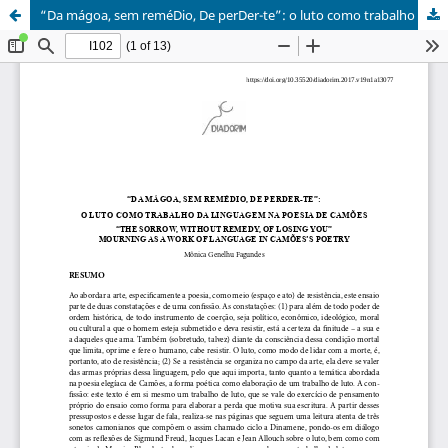
“Da mágoa, sem reméDio, De perDer-te”: o luto como trabalho Da linguagem na poesia De camões