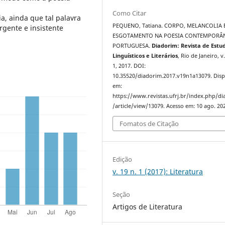
Como Citar
a, ainda que tal palavra
PEQUENO, Tatiana. CORPO, MELANCOLIA 
gente e insistente
ESGOTAMENTO NA POESIA CONTEMPORÂ
PORTUGUESA.
Diadorim: Revista de Estu
Linguísticos e Literários
, Rio de Janeiro, v.
1, 2017. DOI:
10.35520/diadorim.2017.v19n1a13079. Disp
em:
https://www.revistas.ufrj.br/index.php/d
/article/view/13079. Acesso em: 10 ago. 20
Fomatos de Citação
Edição
v. 19 n. 1 (2017): Literatura
Seção
Artigos de Literatura