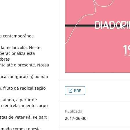
sa contemporânea
da melancolia. Neste
peracionaliza esta
 obras
ta até o presente. Nossa
ica confgura(ria) ou não
, fruto da radicalização
PDF
 ainda, a partir de
m o entrelaçamento corpo-
Publicado
tas de Peter Pál Pelbart
2017-06-30
 o modo como a poesia