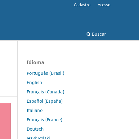
Cadastro
Acesso
Buscar
Idioma
Português (Brasil)
English
Français (Canada)
Español (España)
Italiano
Français (France)
Deutsch
Język Polski