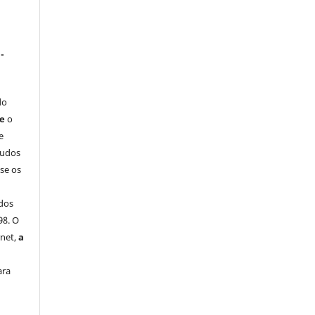
-
do
ue
o
e
tudos
-se os
dos
98. O
rnet,
a
ara