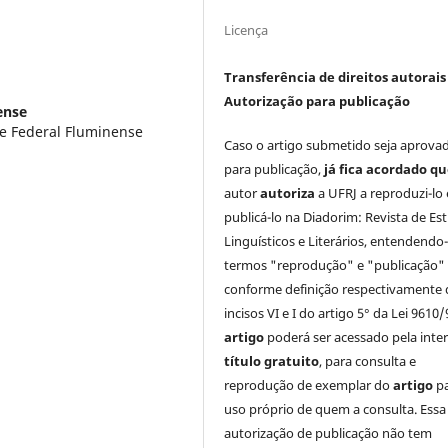
Licença
Transferência de direitos autorais 
Autorização para publicação
ense
de Federal Fluminense
Caso o artigo submetido seja aprova
para publicação,
já fica acordado q
autor
autoriza
a UFRJ a reproduzi-lo 
publicá-lo na Diadorim: Revista de Es
Linguísticos e Literários, entendendo
termos "reprodução" e "publicação"
conforme definição respectivamente 
incisos VI e I do artigo 5° da Lei 9610/
artigo
poderá ser acessado pela inte
título gratuito
, para consulta e
reprodução de exemplar do
artigo
p
uso próprio de quem a consulta. Essa
autorização de publicação não tem