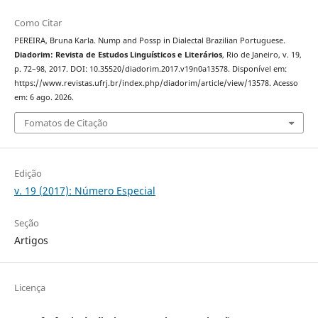
Como Citar
PEREIRA, Bruna Karla. Nump and Possp in Dialectal Brazilian Portuguese.
Diadorim: Revista de Estudos Linguísticos e Literários
, Rio de Janeiro, v. 19,
p. 72–98, 2017. DOI: 10.35520/diadorim.2017.v19n0a13578. Disponível em:
https://www.revistas.ufrj.br/index.php/diadorim/article/view/13578. Acesso
em: 6 ago. 2026.
Fomatos de Citação
Edição
v. 19 (2017): Número Especial
Seção
Artigos
Licença