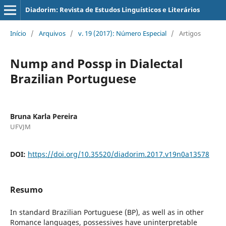
Diadorim: Revista de Estudos Linguísticos e Literários
Início
/
Arquivos
/
v. 19 (2017): Número Especial
/
Artigos
Nump and Possp in Dialectal
Brazilian Portuguese
Bruna Karla Pereira
UFVJM
DOI:
https://doi.org/10.35520/diadorim.2017.v19n0a13578
Resumo
In standard Brazilian Portuguese (BP), as well as in other
Romance languages, possessives have uninterpretable